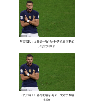
阿努诺比：比赛是一场48分钟的较量 而我们
只想战到最后
《负负得正》蒋奇明暗恋 与朱一龙对手戏暗
流涌动