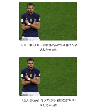
160015欧元! 登贝莱欧冠决赛对阵阿森纳所穿
球衣高价拍出
《超人总动员》导演布拉德·伯德透露Netflix
科幻史诗新作