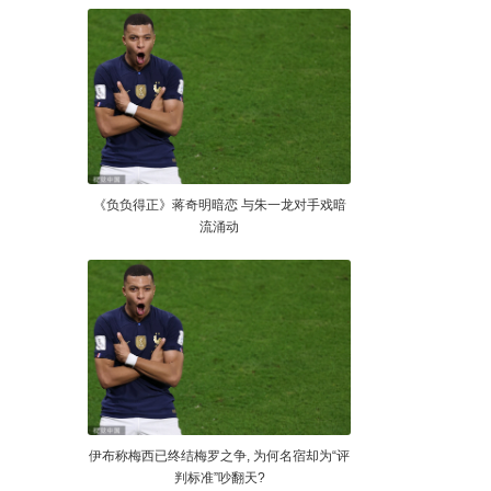
《负负得正》蒋奇明暗恋 与朱一龙对手戏暗
流涌动
伊布称梅西已终结梅罗之争, 为何名宿却为“评
判标准”吵翻天?