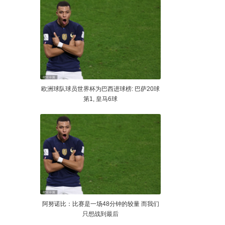
欧洲球队球员世界杯为巴西进球榜: 巴萨20球
第1, 皇马6球
阿努诺比：比赛是一场48分钟的较量 而我们
只想战到最后