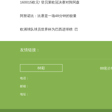
160015欧元! 登贝莱欧冠决赛对阵阿森
纳所穿球衣高价拍出
阿努诺比：比赛是一场48分钟的较量
而我们只想战到最后
欧洲球队球员世界杯为巴西进球榜: 巴
萨20球第1, 皇马6球
友情链接：
88彩
88彩介
电话：
邮箱：
地址：