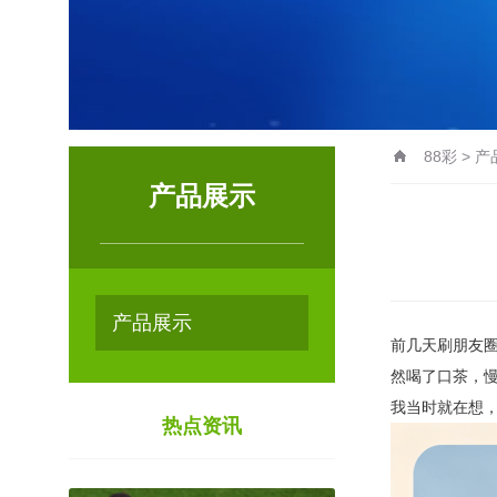
88彩
>
产
产品展示
产品展示
前几天刷朋友
然喝了口茶，慢
我当时就在想
热点资讯