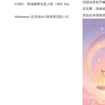
找朋友搭把手嘛
PUBG：黑域撤离负责人称《ARC Rai
其实啊，情绪
ders》证明撤离
其陷在坏情绪
Halloween 比其他4v1游戏更深刻 | IG
N 预览