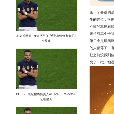
第一个要说的
生的岗位，换
不懂的就厚着
来还有高个子顶
心态稳得住, 好运挡不住! 近期靠情绪翻盘的3
第二个是摩羯
个星座
的人都蔫了，
把之前没做到
火了一把。她说
PUBG：黑域撤离负责人称《ARC Raiders》
证明撤离