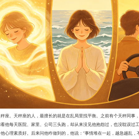
天秤座。天秤座的人，最擅长的就是在乱局里找平衡。之前有个天秤同事
间看他每天医院、家里、公司三头跑，却从来没见他抱怨过，也没耽误过工
夸他心理素质好。后来问他咋做到的，他说：“事情堆在一起，越急越乱，