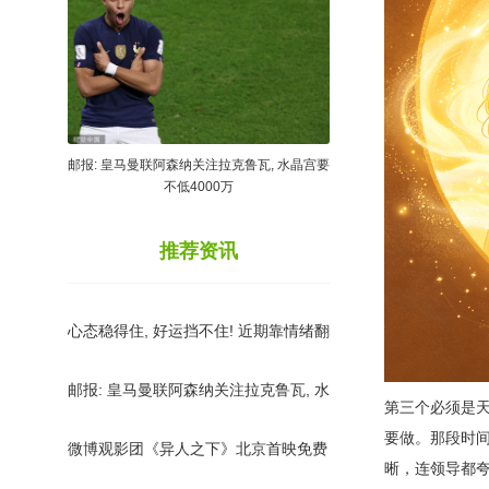
邮报: 皇马曼联阿森纳关注拉克鲁瓦, 水晶宫要
不低4000万
推荐资讯
心态稳得住, 好运挡不住! 近期靠情绪翻
盘的3个星座
邮报: 皇马曼联阿森纳关注拉克鲁瓦, 水
第三个必须是
晶宫要不低4000万
要做。那段时
微博观影团《异人之下》北京首映免费
晰，连领导都
抢票