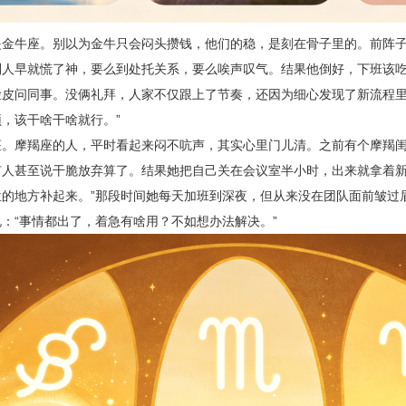
是金牛座。别以为金牛只会闷头攒钱，他们的稳，是刻在骨子里的。前阵
别人早就慌了神，要么到处托关系，要么唉声叹气。结果他倒好，下班该
脸皮问同事。没俩礼拜，人家不仅跟上了节奏，还因为细心发现了新流程里
，该干啥干啥就行。”
座。摩羯座的人，平时看起来闷不吭声，其实心里门儿清。之前有个摩羯
有人甚至说干脆放弃算了。结果她把自己关在会议室半小时，出来就拿着新
位的地方补起来。”那段时间她每天加班到深夜，但从来没在团队面前皱过
：“事情都出了，着急有啥用？不如想办法解决。”