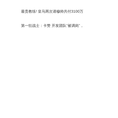
正》预售开启
最贵教练! 皇马两次请穆帅共付3100万
欧解约金, 创该领域
第一狂战士：卡赞 开发团队“被调岗”，
据称销量“未达市场预期