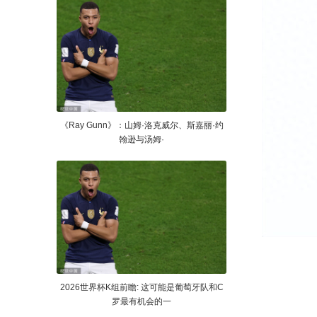
《Ray Gunn》：山姆·洛克威尔、斯嘉丽·约
翰逊与汤姆·
2026世界杯K组前瞻: 这可能是葡萄牙队和C
罗最有机会的一