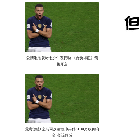
爱情泡泡就绪七夕午夜拥吻 《负负得正》预
售开启
最贵教练! 皇马两次请穆帅共付3100万欧解约
金, 创该领域