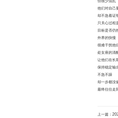
但很少混乱
他们对自己
却不急着证
只关心过程
目标是否仍
外界的快慢
很难干扰他
处女座的清
让他们在长
保持稳定输
不急不躁
却一步都没
最终往往走
2
上一篇：