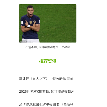
不急不躁, 但目标很清楚的三个星座
推荐资讯
影迷评《异人之下》：特效酷炫 高燃
炸裂
2026世界杯K组前瞻: 这可能是葡萄牙
队和C罗最有机会的一
爱情泡泡就绪七夕午夜拥吻 《负负得